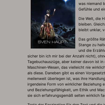
was niemand be
Gefühle und ei
Die Welt, die 
bleiben. Gleich
bleibt unklar,
Das größte Rät
Stange zu halt
und die Erzähl
sicher bin ich mir bei der Anzahl nicht), o
Tagebuchauszüge, aber keiner davon ist in d
Maschinen-Wesen, das vielleicht nie wirklich
als diese. Daneben gibt es einen Vorgesetz
meilenweit überlegen ist, was ihre Handlung
irgendeine Form von wirklicher Beziehung e
und Beziehungsfähigkeit, um Ethik und Mach
sie sich erfahrungsgemäß selten wirklich fa
Trotz der Faszination für den Text und die