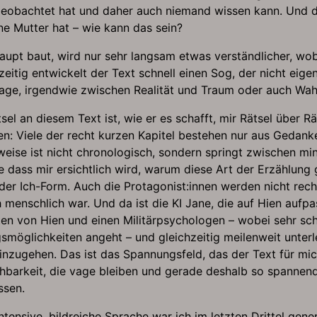
obachtet hat und daher auch niemand wissen kann. Und dan
ne Mutter hat – wie kann das sein?
Haupt baut, wird nur sehr langsam etwas verständlicher, wo
zeitig entwickelt der Text schnell einen Sog, der nicht eige
 vage, irgendwie zwischen Realität und Traum oder auch Wah
sel an diesem Text ist, wie er es schafft, mir Rätsel über 
en: Viele der recht kurzen Kapitel bestehen nur aus Gedanke
weise ist nicht chronologisch, sondern springt zwischen mi
hne dass mir ersichtlich wird, warum diese Art der Erzählung
er Ich-Form. Auch die Protagonist:innen werden nicht recht
 menschlich war. Und da ist die KI Jane, die auf Hien aufpas
ten von Hien und einen Militärpsychologen – wobei sehr sch
smöglichkeiten angeht – und gleichzeitig meilenweit unterle
inzugehen. Das ist das Spannungsfeld, das der Text für mi
barkeit, die vage bleiben und gerade deshalb so spannend 
ssen.
 intensive, bildreiche Sprache war ich im letzten Drittel g