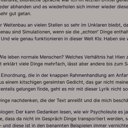
er abhanden und es wiederholen sich immer wieder dieselb
ehr gut getan.
er Weltenbau an vielen Stellen so sehr im Unklaren bleibt, 
nau sind Simulationen, wenn sie die „echten“ Dinge enthal
 Und wie genau funktionieren in dieser Welt KIs: Haben sie 
? Wie leben normale Menschen? Welches Verhältnis hat Hien 
 erklärt viele Dinge mehrfach, lässt aber andere bis zum S
e Einordnung, die in der knappen Rahmenhandlung am Anfang
 aus einem kitschigen gereimten Gedicht, das gar nicht me
enteils gelungen finde, geht es mir mit dieser Lyrik nicht so
nge nachdenken, die der Text anreißt und die mich beschäfti
ologen: Der kann Gedanken lesen, wie wir Psycholeute es ja
, dass da nicht im Gespräch Dinge transportiert werden, so
 und diese ist in den benannten Beispielen immer vernicht