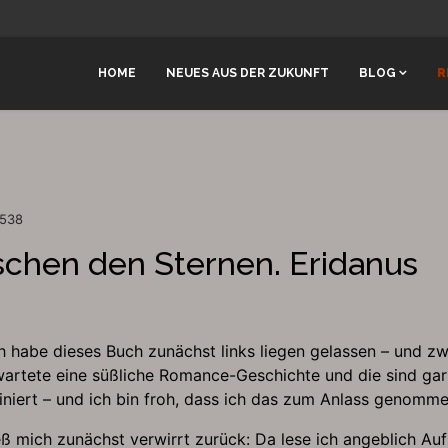
HOME
NEUES AUS DER ZUKUNFT
BLOG
R
2538
ischen den Sternen. Eridanus
ch habe dieses Buch zunächst links liegen gelassen – und 
wartete eine süßliche Romance-Geschichte und die sind gar
iert – und ich bin froh, dass ich das zum Anlass genomme
ieß mich zunächst verwirrt zurück: Da lese ich angeblich Au