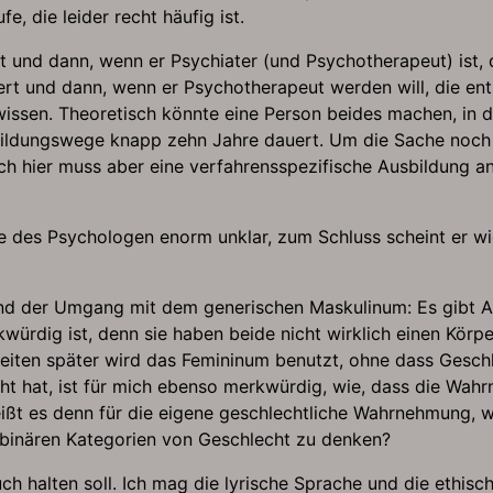
, die leider recht häufig ist.
ert und dann, wenn er Psychiater (und Psychotherapeut) ist
rt und dann, wenn er Psychotherapeut werden will, die en
ssen. Theoretisch könnte eine Person beides machen, in der
usbildungswege knapp zehn Jahre dauert. Um die Sache noch
ch hier muss aber eine verfahrensspezifische Ausbildung an
le des Psychologen enorm unklar, zum Schluss scheint er wi
nd der Umgang mit dem generischen Maskulinum: Es gibt Abs
ürdig ist, denn sie haben beide nicht wirklich einen Körpe
Seiten später wird das Femininum benutzt, ohne dass Gesch
echt hat, ist für mich ebenso merkwürdig, wie, dass die Wah
eißt es denn für die eigene geschlechtliche Wahrnehmung, w
, binären Kategorien von Geschlecht zu denken?
ch halten soll. Ich mag die lyrische Sprache und die ethisc