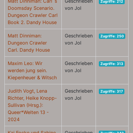
Matt Dinniman: Carl`s
Geschrieben
Zugriffe: 212
Doomsday Scenario.
von Jol
Dungeon Crawler Carl
Book 2. Dandy House
Matt Dinniman:
Geschrieben
Zugriffe: 250
Dungeon Crawler
von Jol
Carl. Dandy House
Maxim Leo: Wir
Geschrieben
Zugriffe: 313
werden jung sein.
von Jol
Kiepenheuer & Witsch
Judith Vogt, Lena
Geschrieben
Zugriffe: 317
Richter, Heike Knopp-
von Jol
Sullivan (Hrsg.):
Queer*Welten 13 -
2024
Kai Focke und Sabine
Geschrieben