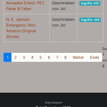
Akwaeke Emezi: PET.
Geschrieben
Zugriffe: 501
Faber & Faber
von Jol
N. K. Jemisin:
Geschrieben
Zugriffe: 458
Emergency Skin.
von Jol
Amazon Original
Stories
Se
1
1
2
3
4
5
6
7
8
Weiter
Ende
vo
8
Impressum