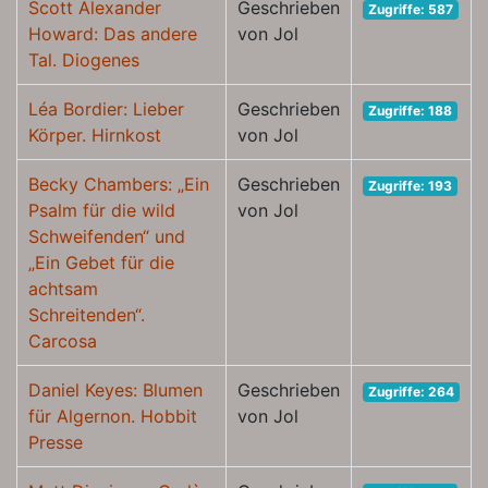
Scott Alexander
Geschrieben
Zugriffe: 587
Howard: Das andere
von Jol
Tal. Diogenes
Léa Bordier: Lieber
Geschrieben
Zugriffe: 188
Körper. Hirnkost
von Jol
Becky Chambers: „Ein
Geschrieben
Zugriffe: 193
Psalm für die wild
von Jol
Schweifenden“ und
„Ein Gebet für die
achtsam
Schreitenden“.
Carcosa
Daniel Keyes: Blumen
Geschrieben
Zugriffe: 264
für Algernon. Hobbit
von Jol
Presse