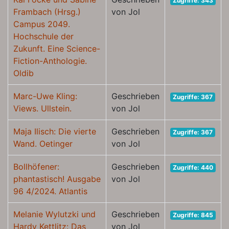
Zugriffe: 343
Frambach (Hrsg.)
von Jol
Campus 2049.
Hochschule der
Zukunft. Eine Science-
Fiction-Anthologie.
Oldib
Marc-Uwe Kling:
Geschrieben
Zugriffe: 367
Views. Ullstein.
von Jol
Maja Ilisch: Die vierte
Geschrieben
Zugriffe: 367
Wand. Oetinger
von Jol
Bollhöfener:
Geschrieben
Zugriffe: 440
phantastisch! Ausgabe
von Jol
96 4/2024. Atlantis
Melanie Wylutzki und
Geschrieben
Zugriffe: 845
Hardy Kettlitz: Das
von Jol