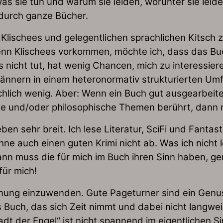
was sie tun und warum sie leiden, worunter sie leid
durch ganze Bücher.
Klischees und gelegentlichen sprachlichen Kitsch zu
Wenn Klischees vorkommen, möchte ich, dass das Bu
as nicht tut, hat wenig Chancen, mich zu interessie
nnern in einem heteronormativ strukturierten Umfe
hlich wenig. Aber: Wenn ein Buch gut ausgearbeite
e und/oder philosophische Themen berührt, dann ma
en sehr breit. Ich lese Literatur, SciFi und Fantas
e auch einen guten Krimi nicht ab. Was ich nicht l
 muss die für mich im Buch ihren Sinn haben, gen
für mich!
nung einzuwenden. Gute Pageturner sind ein Genuss
 Buch, das sich Zeit nimmt und dabei nicht langweilt
dt der Engel“ ist nicht spannend im eigentlichen Si