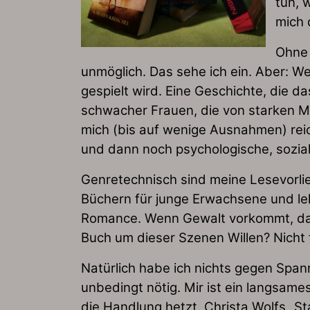
tun, 
mich 
Ohne 
unmöglich. Das sehe ich ein. Aber: 
gespielt wird. Eine Geschichte, die d
schwacher Frauen, die von starken Mä
mich (bis auf wenige Ausnahmen) reic
und dann noch psychologische, sozial
Genretechnisch sind meine Lesevorlieb
Büchern für junge Erwachsene und lehn
Romance. Wenn Gewalt vorkommt, dann
Buch um dieser Szenen Willen? Nicht 
Natürlich habe ich nichts gegen Span
unbedingt nötig. Mir ist ein langsames
die Handlung hetzt. Christa Wolfs „Sta